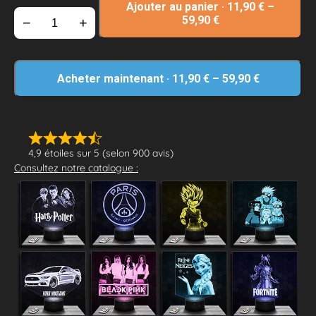
Ajouter au panier
·
11,90
€
–
59,90
€
−
+
Acheter maintenant
·
11,90
€
–
59,90
€
4,9 étoiles sur 5 (selon 900 avis)
Consultez notre catalogue :