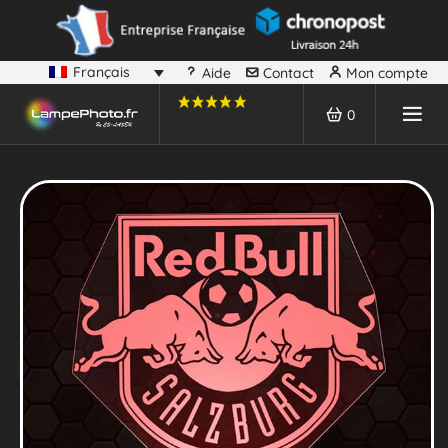
Français
Aide
Contact
Mon compte
0