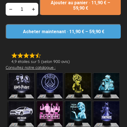
Ajouter au panier
·
11,90
€
–
59,90
€
−
+
Acheter maintenant
·
11,90
€
–
59,90
€
4,9 étoiles sur 5 (selon 900 avis)
Consultez notre catalogue :