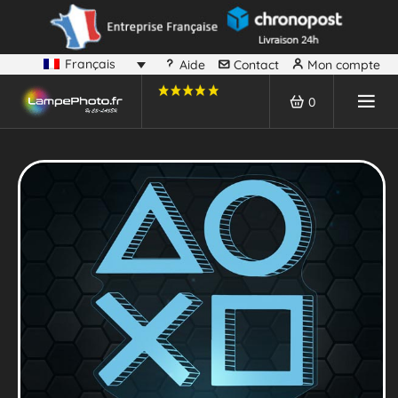
Français
Aide
Contact
Mon compte
0