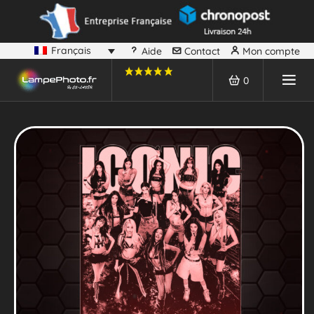
Français
Aide
Contact
Mon compte
0