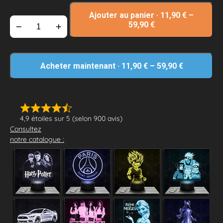
Ajouter au panier
·
11,90
€
–
59,90
€
−
+
Acheter maintenant
·
11,90
€
–
59,90
€
4,9 étoiles sur 5 (selon 900 avis)
Consultez
notre catalogue :