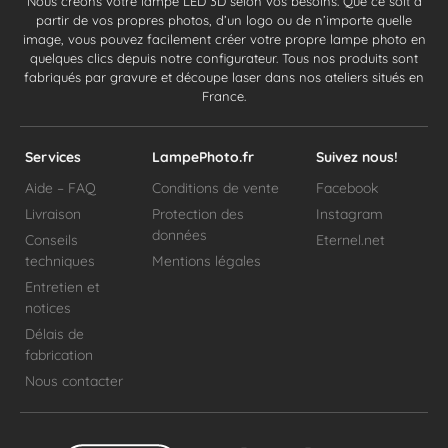
Nous créons votre lampe LED 3D selon vos besoins. Que ce soit à
partir de vos propres photos, d’un logo ou de n’importe quelle
image, vous pouvez facilement créer votre propre lampe photo en
quelques clics depuis notre configurateur. Tous nos produits sont
fabriqués par gravure et découpe laser dans nos ateliers situés en
France.
Services
LampePhoto.fr
Suivez nous!
Aide – FAQ
Conditions de vente
Facebook
Livraison
Protection des
Instagram
données
Conseils
Eternel.net
techniques
Mentions légales
Entretien et
notices
Délais de
fabrication
Nous contacter