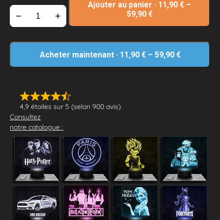
Ajouter au panier
·
11,90
€
–
59,90
€
−
+
Acheter maintenant
·
11,90
€
–
59,90
€
4,9 étoiles sur 5 (selon 900 avis)
Consultez
notre catalogue :