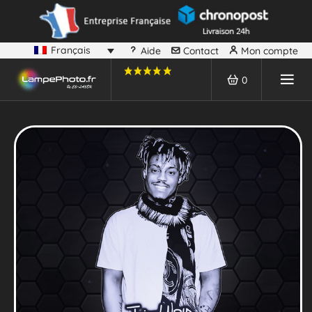
Français
Aide
Contact
Mon compte
0