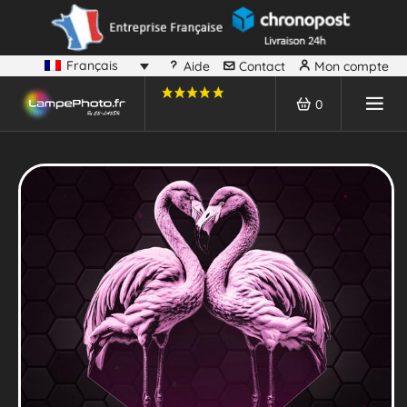
Français
Aide
Contact
Mon compte
0