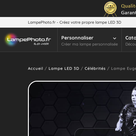
LampePhoto.fr - Créez votre propre lampe LED 3D
Personnaliser
Cat
Créer ma lampe personnalisée
Décou
Accueil
/
Lampe LED 3D
/
Célébrités
/ Lampe Euge