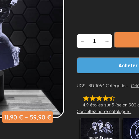
−
+
Acheter
UGS :
3D-1064
Catégories :
Célé
4,9 étoiles sur 5 (selon 900 
Consultez notre catalogue :
11,90
€
–
59,90
€