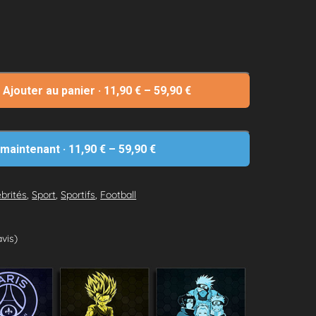
Ajouter au panier
·
11,90
€
–
59,90
€
 maintenant
·
11,90
€
–
59,90
€
brités
,
Sport
,
Sportifs
,
Football
avis)