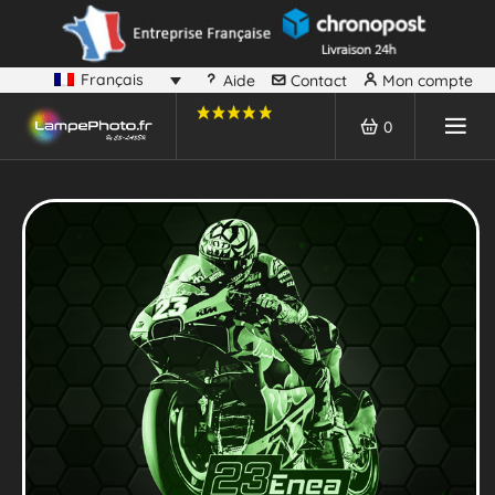
Français
Aide
Contact
Mon compte
0