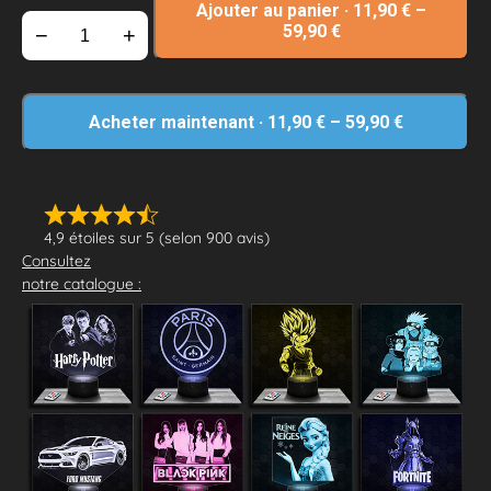
Ajouter au panier
·
11,90
€
–
59,90
€
−
+
Acheter maintenant
·
11,90
€
–
59,90
€
4,9 étoiles sur 5 (selon 900 avis)
Consultez
notre catalogue :