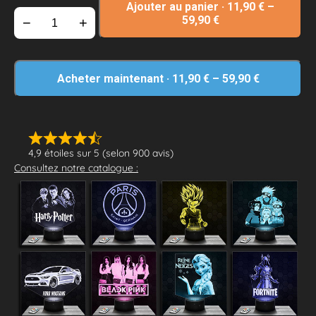
Ajouter au panier
·
11,90
€
–
59,90
€
−
+
Acheter maintenant
·
11,90
€
–
59,90
€
4,9 étoiles sur 5 (selon 900 avis)
Consultez notre catalogue :