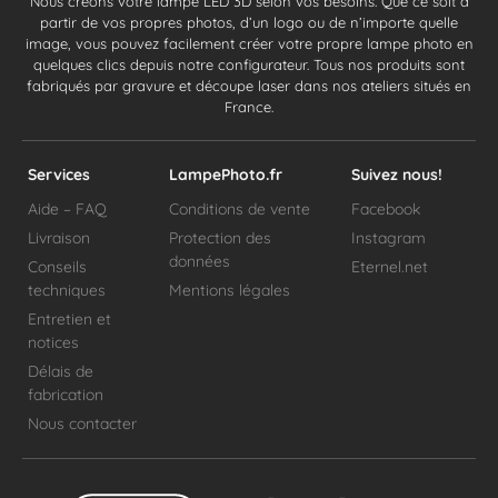
Nous créons votre lampe LED 3D selon vos besoins. Que ce soit à
partir de vos propres photos, d’un logo ou de n’importe quelle
image, vous pouvez facilement créer votre propre lampe photo en
quelques clics depuis notre configurateur. Tous nos produits sont
fabriqués par gravure et découpe laser dans nos ateliers situés en
France.
Services
LampePhoto.fr
Suivez nous!
Aide – FAQ
Conditions de vente
Facebook
Livraison
Protection des
Instagram
données
Conseils
Eternel.net
techniques
Mentions légales
Entretien et
notices
Délais de
fabrication
Nous contacter