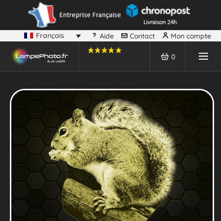
Français
Aide
Contact
Mon compte
0