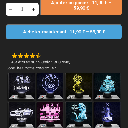
Ajouter au panier
·
11,90
€
–
59,90
€
−
+
Acheter maintenant
·
11,90
€
–
59,90
€
4,9 étoiles sur 5 (selon 900 avis)
Consultez notre catalogue :