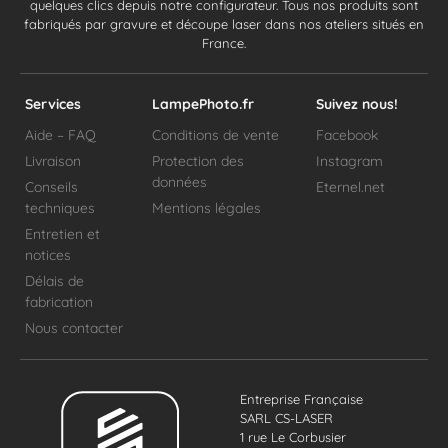
quelques clics depuis notre configurateur. Tous nos produits sont
fabriqués par gravure et découpe laser dans nos ateliers situés en
France.
Services
LampePhoto.fr
Suivez nous!
Aide – FAQ
Conditions de vente
Facebook
Livraison
Protection des
Instagram
données
Conseils
Eternel.net
techniques
Mentions légales
Entretien et
notices
Délais de
fabrication
Nous contacter
Entreprise Française
SARL CS-LASER
1 rue Le Corbusier