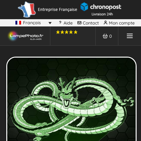
Français
Aide
Contact
Mon compte
0