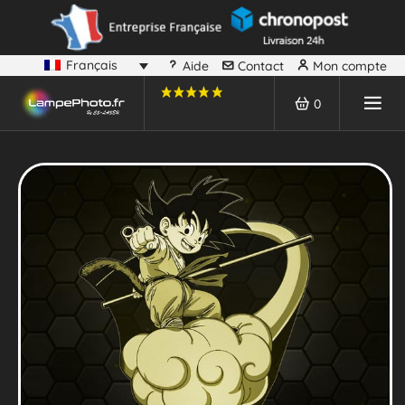
Français
Aide
Contact
Mon compte
0