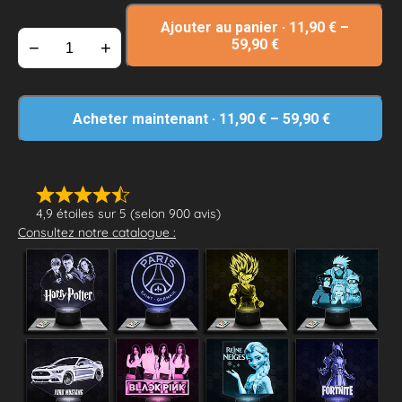
Ajouter au panier
·
11,90
€
–
59,90
€
−
+
Acheter maintenant
·
11,90
€
–
59,90
€
4,9 étoiles sur 5 (selon 900 avis)
Consultez notre catalogue :