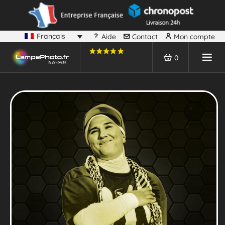
Français
Aide
Contact
Mon compte
0