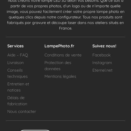
Nous créons votre lampe LED 3D selon vos besoins. Que ce soit à
partir de vos propres photos, d’un logo ou de n’importe quelle
image, vous pouvez facilement créer votre propre lampe photo en
quelques clics depuis notre configurateur. Tous nos produits sont
fabriqués par gravure et découpe laser dans nos ateliers situés en
France.
Services
LampePhoto.fr
Suivez nous!
Aide – FAQ
Conditions de vente
Facebook
Livraison
Protection des
Instagram
données
Conseils
Eternel.net
techniques
Mentions légales
Entretien et
notices
Délais de
fabrication
Nous contacter