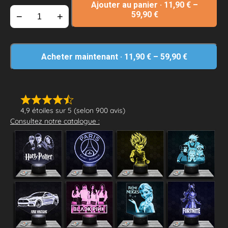
Ajouter au panier
·
11,90
€
–
59,90
€
−
+
Acheter maintenant
·
11,90
€
–
59,90
€
4,9 étoiles sur 5 (selon 900 avis)
Consultez notre catalogue :