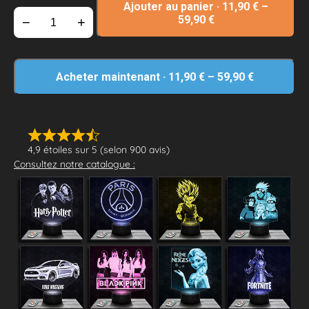
Ajouter au panier
·
11,90
€
–
59,90
€
−
+
Acheter maintenant
·
11,90
€
–
59,90
€
4,9 étoiles sur 5 (selon 900 avis)
Consultez notre catalogue :