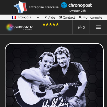
Français
Aide
Contact
Mon compte
0