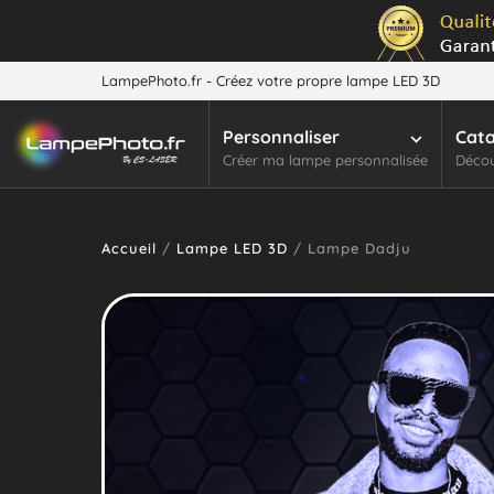
LampePhoto.fr - Créez votre propre lampe LED 3D
Personnaliser
Cat
Créer ma lampe personnalisée
Décou
Accueil
/
Lampe LED 3D
/ Lampe Dadju