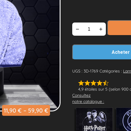
−
+
Acheter
UGS :
3D-1769
Catégories :
Lam
4,9 étoiles sur 5 (selon 900 
Consultez
notre catalogue :
11,90
€
–
59,90
€