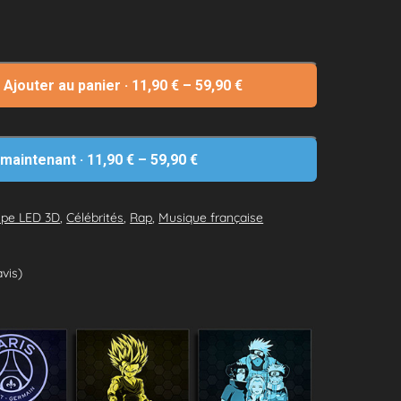
Ajouter au panier
·
11,90
€
–
59,90
€
 maintenant
·
11,90
€
–
59,90
€
pe LED 3D
,
Célébrités
,
Rap
,
Musique française
avis)