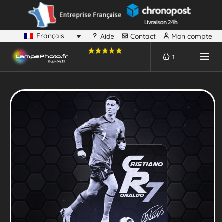
Français
Aide
Contact
Mon compte
1