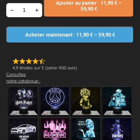
Ajouter au panier
·
11,90
€
–
59,90
€
−
+
Acheter maintenant
·
11,90
€
–
59,90
€
4,9 étoiles sur 5 (selon 900 avis)
Consultez
notre catalogue :