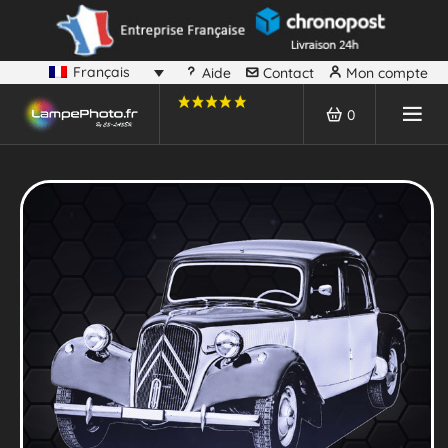
Français
Aide
Contact
Mon compte
0