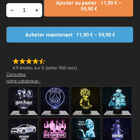
Ajouter au panier
·
11,90
€
–
59,90
€
−
+
Acheter maintenant
·
11,90
€
–
59,90
€
4,9 étoiles sur 5 (selon 900 avis)
Consultez
notre catalogue :