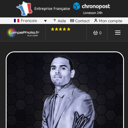
Français
Aide
Contact
Mon compte
0