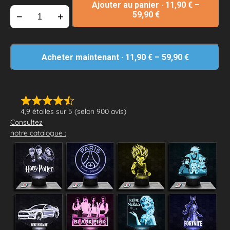
Ajouter au panier
·
11,90
€
–
59,90
€
−
+
Acheter maintenant
·
11,90
€
–
59,90
€
4,9 étoiles sur 5 (selon 900 avis)
Consultez
notre catalogue :