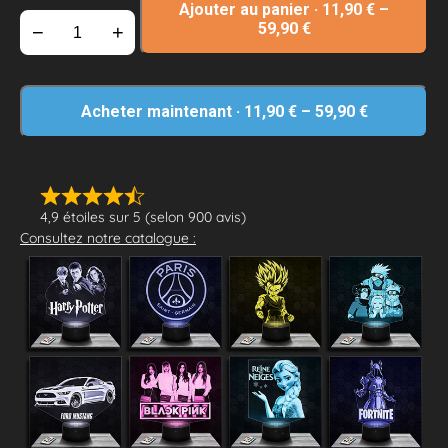
Ajouter au panier
·
11,90
€
–
59,90
€
−
+
Acheter maintenant
·
11,90
€
–
59,90
€
4,9 étoiles sur 5 (selon 900 avis)
Consultez notre catalogue :