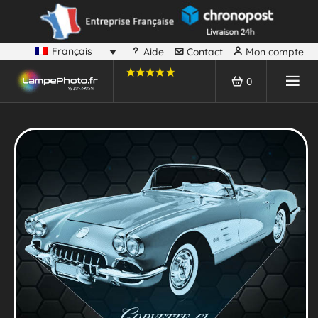
Français
Aide
Contact
Mon compte
0