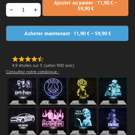
Ajouter au panier
·
11,90
€
–
59,90
€
−
+
Acheter maintenant
·
11,90
€
–
59,90
€
4,9 étoiles sur 5 (selon 900 avis)
Consultez notre catalogue :