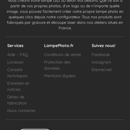
Nous créons votre lampe LED 3D selon vos besoins. Que ce soit à
partir de vos propres photos, d’un logo ou de n’importe quelle
image, vous pouvez facilement créer votre propre lampe photo en
quelques clics depuis notre configurateur. Tous nos produits sont
fabriqués par gravure et découpe laser dans nos ateliers situés en
France.
Services
LampePhoto.fr
Suivez nous!
Aide – FAQ
Conditions de vente
Facebook
Livraison
Protection des
Instagram
données
Conseils
Eternel.net
techniques
Mentions légales
Entretien et
notices
Délais de
fabrication
Nous contacter