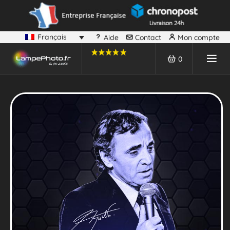
Français
Aide
Contact
Mon compte
0