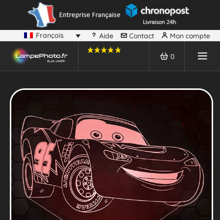
Français
Aide
Contact
Mon compte
0