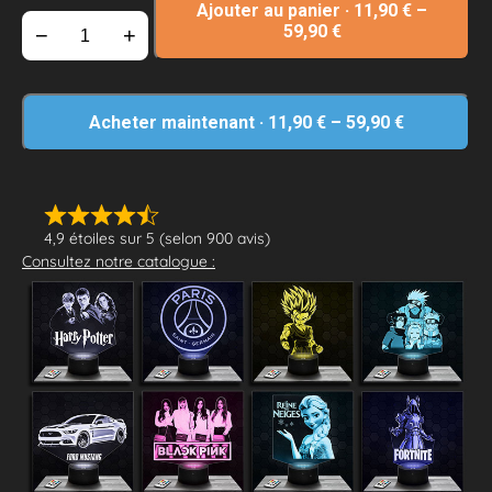
Ajouter au panier
·
11,90
€
–
59,90
€
−
+
Acheter maintenant
·
11,90
€
–
59,90
€
4,9 étoiles sur 5 (selon 900 avis)
Consultez notre catalogue :