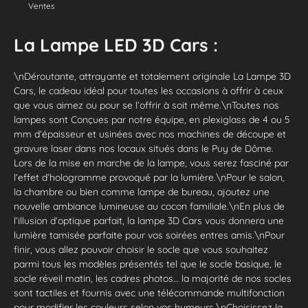
Ventes
La Lampe LED 3D Cars :
\nDéroutante, attrayante et totalement originale La Lampe 3D
Cars, le cadeau idéal pour toutes les occasions à offrir à ceux
que vous aimez ou pour se l’offrir à soit même.\nToutes nos
lampes sont Conçues par notre équipe, en plexiglass de 4 ou 5
mm d’épaisseur et usinées avec nos machines de découpe et
gravure laser dans nos locaux situés dans le Puy de Dôme.
Lors de la mise en marche de la lampe, vous serez fasciné par
l’effet d’hologramme provoqué par la lumière.\nPour le salon,
la chambre ou bien comme lampe de bureau, ajoutez une
nouvelle ambiance lumineuse au cocon familiale.\nEn plus de
l’illusion d’optique parfait, la lampe 3D Cars vous donnera une
lumière tamisée parfaite pour vos soirées entres amis.\nPour
finir, vous allez pouvoir choisir le socle que vous souhaitez
parmi tous les modèles présentés tel que le socle basique, le
socle réveil matin, les cadres photos… la majorité de nos socles
sont tactiles et fournis avec une télécommande multifonction
pour modifier les couleurs selon vos humeurs.\nChoisissez la