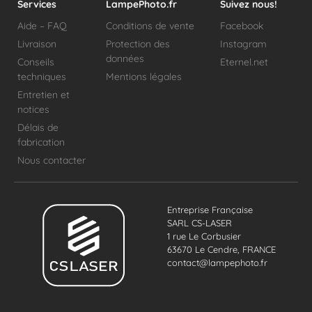
Services
LampePhoto.fr
Suivez nous!
Aide – FAQ
Conditions de vente
Facebook
Livraison
Protection des
Instagram
données
Conseils
Eternel.net
techniques
Mentions légales
Entretien et
notices
Délais de
fabrication
Nous contacter
Entreprise Française
SARL CS-LASER
1 rue Le Corbusier
63670 Le Cendre, FRANCE
contact@lampephoto.fr