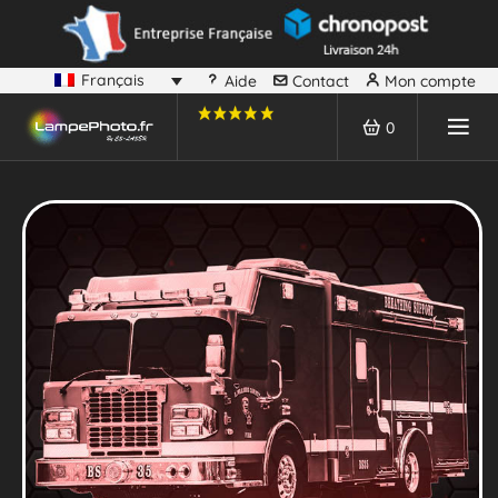
Français
Aide
Contact
Mon compte
0