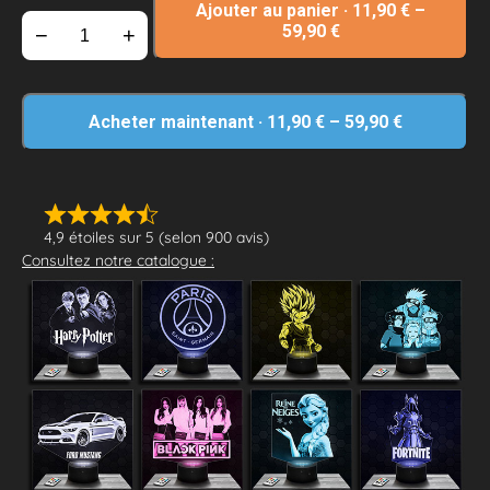
Ajouter au panier
·
11,90
€
–
59,90
€
−
+
Acheter maintenant
·
11,90
€
–
59,90
€
4,9 étoiles sur 5 (selon 900 avis)
Consultez notre catalogue :