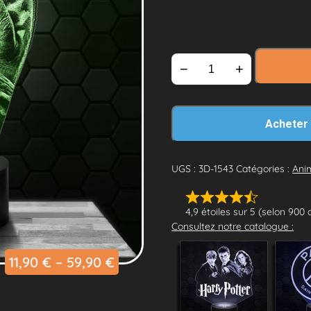
−
+
Acheter
UGS :
3D-1543
Catégories :
Ani
4,9 étoiles sur 5 (selon 900 
Consultez notre catalogue :
11,90
€
–
59,90
€