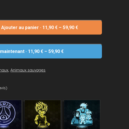
Ajouter au panier
·
11,90
€
–
59,90
€
 maintenant
·
11,90
€
–
59,90
€
maux
,
Animaux sauvages
avis)