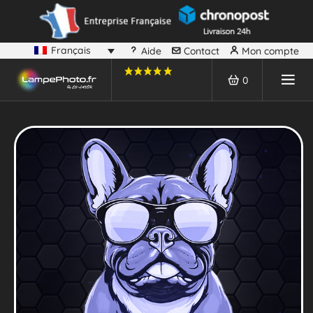
Français
Aide
Contact
Mon compte
0