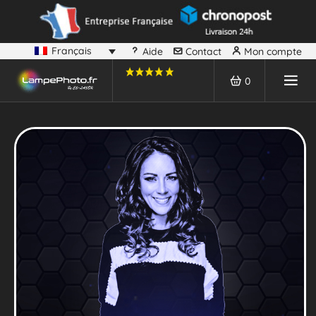
Français
Aide
Contact
Mon compte
0