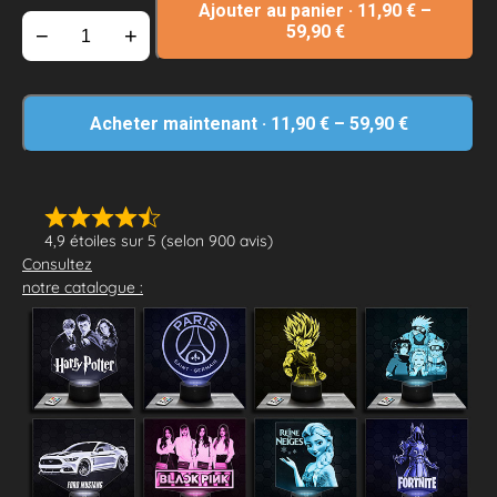
Ajouter au panier
·
11,90
€
–
59,90
€
−
+
Acheter maintenant
·
11,90
€
–
59,90
€
4,9 étoiles sur 5 (selon 900 avis)
Consultez
notre catalogue :