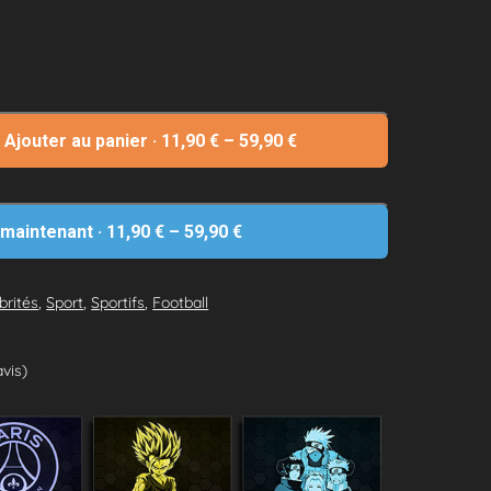
Ajouter au panier
·
11,90
€
–
59,90
€
 maintenant
·
11,90
€
–
59,90
€
brités
,
Sport
,
Sportifs
,
Football
avis)