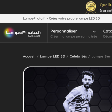
LampePhoto.fr - Créez votre propre lampe LED 3D
Personnaliser
Cat
Créer ma lampe personnalisée
Décou
Accueil
/
Lampe LED 3D
/
Célébrités
/ Lampe Berna