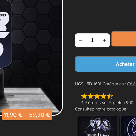
−
+
Acheter
UGS :
3D-1601
Catégories :
Célé
4,9 étoiles sur 5 (selon 900 
Consultez notre catalogue :
11,90
€
–
59,90
€