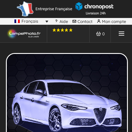
Français
Aide
Contact
Mon compte
0