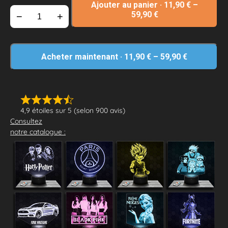
Ajouter au panier
·
11,90
€
–
59,90
€
−
+
Acheter maintenant
·
11,90
€
–
59,90
€
4,9 étoiles sur 5 (selon 900 avis)
Consultez
notre catalogue :