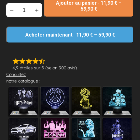
Ajouter au panier
·
11,90
€
–
59,90
€
−
+
Acheter maintenant
·
11,90
€
–
59,90
€
4,9 étoiles sur 5 (selon 900 avis)
Consultez
notre catalogue :