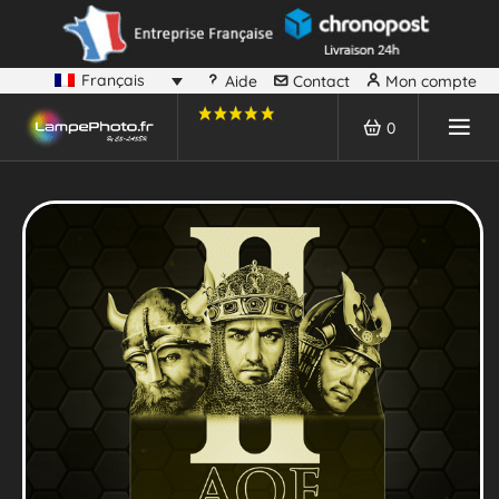
Français
Aide
Contact
Mon compte
0