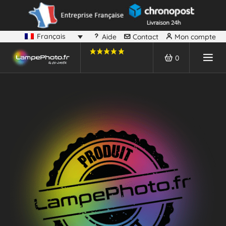
Français
Aide
Contact
Mon compte
0