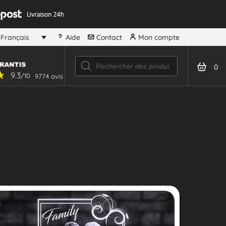
Aide
Contact
Mon compte
Français
0
9.3
/10
9774 avis