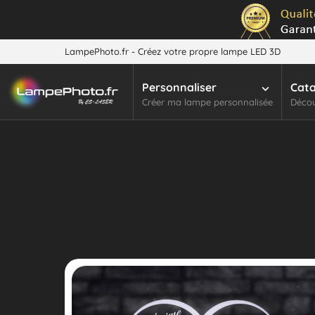
LampePhoto.fr - Créez votre propre lampe LED 3D
Personnaliser
Cat
Créer ma lampe personnalisée
Décou